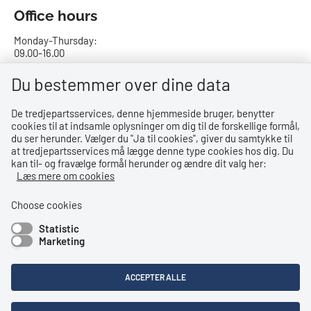
Office hours
Monday-Thursday:
09.00-16.00
Friday:
Du bestemmer over dine data
09.00-15.00
De tredjepartsservices, denne hjemmeside bruger, benytter
cookies til at indsamle oplysninger om dig til de forskellige formål,
Bank details
du ser herunder. Vælger du ''Ja til cookies'', giver du samtykke til
at tredjepartsservices må lægge denne type cookies hos dig. Du
CVR no.: 29831610
kan til- og fravælge formål herunder og ændre dit valg her:
EAN no.: 5798000023000
Læs mere om cookies
Danske Bank
Reg. no. 0216, account no. 4069031625
Choose cookies
IBAN: DK8402164069031625
Statistic
SWIFT: DABADKKK
Marketing
Shortcuts
ACCEPTER ALLE
Accessibility Statement
Privacy Policy